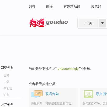
词典
翻译
有道精品课
云笔记
中英
有道 - 网易旗下搜索
双语例句
当前分类下找不到"
unbecomingly
"的例句。
全部
口语
或者看看其他分类：
书面语
双语例句
原声例
论文
海量例句，可以按难度查看口语、
例句来自VOA、美
原声例句