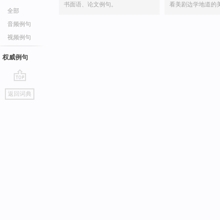
书面语、论文例句。
看美剧边学地道的
全部
音频例句
视频例句
权威例句
go
返回词典
top