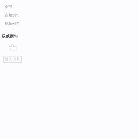
全部
音频例句
视频例句
权威例句
go
返回词典
top