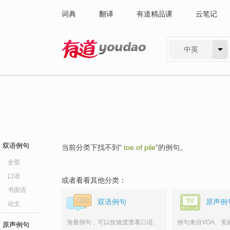
词典
翻译
有道精品课
云笔记
中英
有道 - 网易旗下搜索
双语例句
当前分类下找不到"
toe of pile
"的例句。
全部
口语
或者看看其他分类：
书面语
双语例句
原声例
论文
海量例句，可以按难度查看口语、
例句来自VOA、美
原声例句