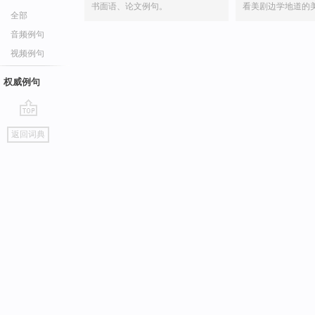
书面语、论文例句。
看美剧边学地道的
全部
音频例句
视频例句
权威例句
go
返回词典
top