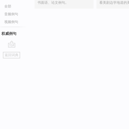
书面语、论文例句。
看美剧边学地道的
全部
音频例句
视频例句
权威例句
go
返回词典
top