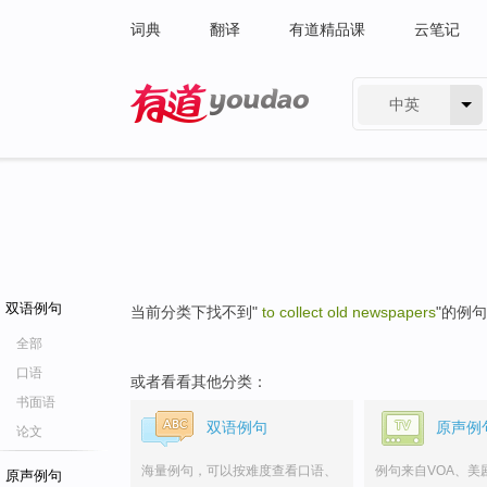
词典
翻译
有道精品课
云笔记
中英
有道 - 网易旗下搜索
双语例句
当前分类下找不到"
to collect old newspapers
"的例
全部
口语
或者看看其他分类：
书面语
双语例句
原声例
论文
海量例句，可以按难度查看口语、
例句来自VOA、美
原声例句