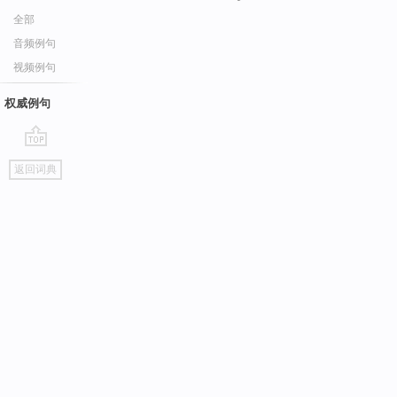
全部
音频例句
视频例句
权威例句
go
返回词典
top