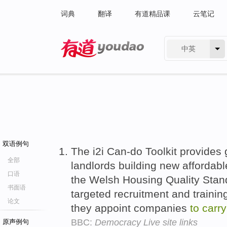
词典
翻译
有道精品课
云笔记
中英
有道 - 网易旗下搜索
双语例句
The i2i Can-do Toolkit provides
全部
landlords building new afforda
口语
the Welsh Housing Quality Sta
书面语
targeted recruitment and traini
论文
they appoint companies
to
carry
BBC:
Democracy Live site links
原声例句