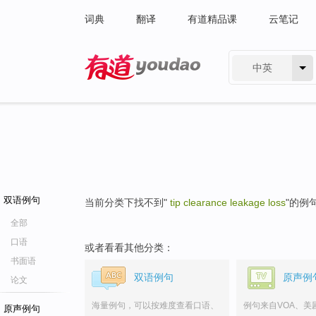
词典
翻译
有道精品课
云笔记
中英
有道 - 网易旗下搜索
双语例句
当前分类下找不到"
tip clearance leakage loss
"的例
全部
口语
或者看看其他分类：
书面语
双语例句
原声例
论文
海量例句，可以按难度查看口语、
例句来自VOA、美
原声例句