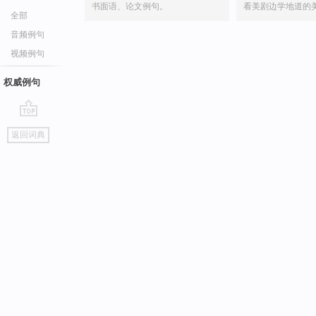
书面语、论文例句。
看美剧边学地道的
全部
音频例句
视频例句
权威例句
go
返回词典
top