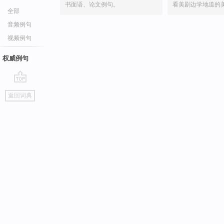
书面语、论文例句。
看美剧边学地道的
全部
音频例句
视频例句
权威例句
go
返回词典
top