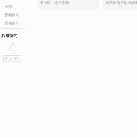
书面语、论文例句。
看美剧边学地道的
全部
音频例句
视频例句
权威例句
go
返回词典
top