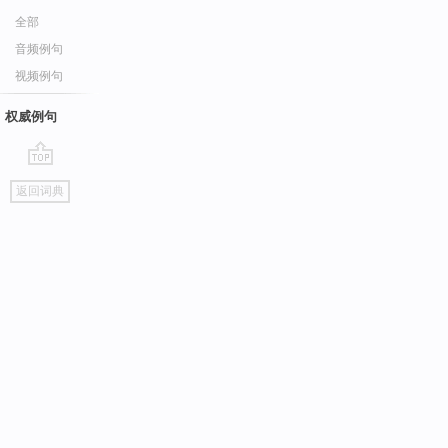
全部
音频例句
视频例句
权威例句
go
返回词典
top