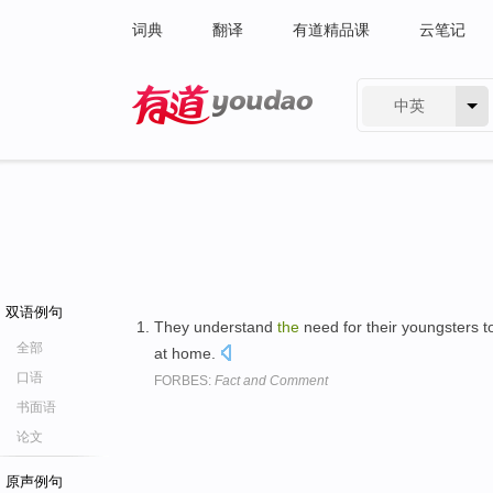
词典
翻译
有道精品课
云笔记
中英
有道 - 网易旗下搜索
双语例句
They understand
the
need for their youngsters 
全部
at home.
口语
FORBES:
Fact and Comment
书面语
论文
原声例句