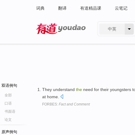
词典
翻译
有道精品课
云笔记
中英
有道 - 网易旗下搜索
双语例句
They understand
the
need for their youngsters 
全部
at home.
口语
FORBES:
Fact and Comment
书面语
论文
原声例句