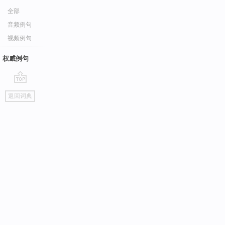
全部
音频例句
视频例句
权威例句
go
返回词典
top