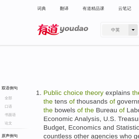
词典
翻译
有道精品课
云笔记
中英
有道 - 网易旗下搜索
双语例句
Public
choice
theory
explains
th
全部
the
tens
of
thousands
of
governm
口语
the
bowels
of
the
Bureau
of
Labo
书面语
Economic Analysis, U.S. Treasur
论文
Budget, Economics and Statistic
countless other agencies who 
原声例句