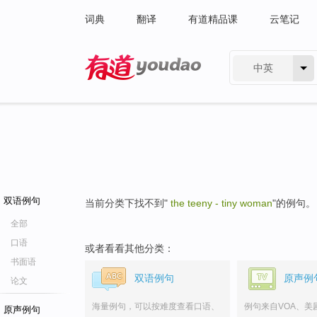
词典
翻译
有道精品课
云笔记
中英
有道 - 网易旗下搜索
双语例句
当前分类下找不到"
the teeny - tiny woman
"的例句。
全部
口语
或者看看其他分类：
书面语
双语例句
原声例
论文
海量例句，可以按难度查看口语、
例句来自VOA、美
原声例句