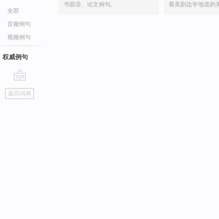
书面语、论文例句。
看美剧边学地道的
全部
音频例句
视频例句
权威例句
go
返回词典
top