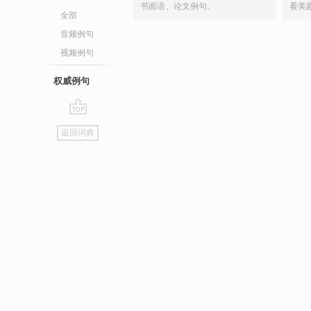
书面语、论文例句。
看美
全部
音频例句
视频例句
权威例句
go
返回词典
top