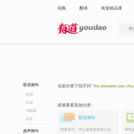
词典
翻译
有道精品课
中
有道 - 网易旗下搜索
双语例句
当前分类下找不到"
the pleiades star clus
全部
口语
或者看看其他分类：
书面语
双语例句
论文
海量例句，可以按难度查看口语、
例句
原声例句