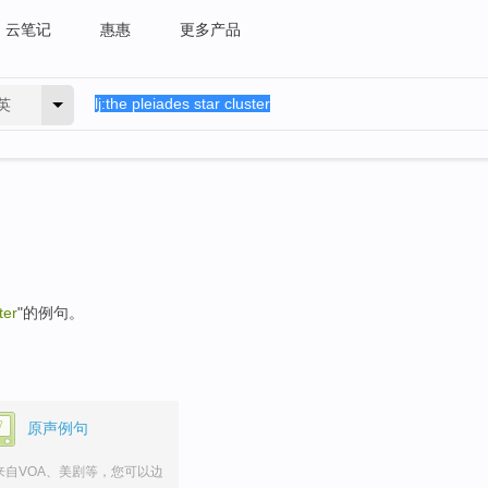
云笔记
惠惠
更多产品
英
ter
"的例句。
原声例句
来自VOA、美剧等，您可以边