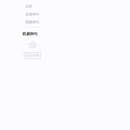
全部
音频例句
视频例句
权威例句
go
返回词典
top