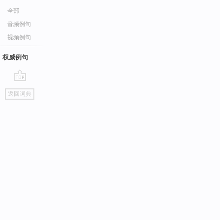
全部
音频例句
视频例句
权威例句
go
返回词典
top