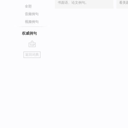
书面语、论文例句。
看美
全部
音频例句
视频例句
权威例句
go
返回词典
top