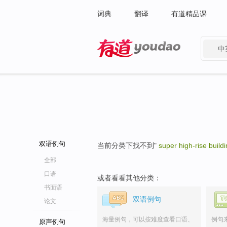
词典
翻译
有道精品课
中
有道 - 网易旗下搜索
双语例句
当前分类下找不到"
super high-rise buildi
全部
口语
或者看看其他分类：
书面语
双语例句
论文
海量例句，可以按难度查看口语、
例句
原声例句