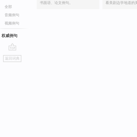
书面语、论文例句。
看美剧边学地道的
全部
音频例句
视频例句
权威例句
go
返回词典
top