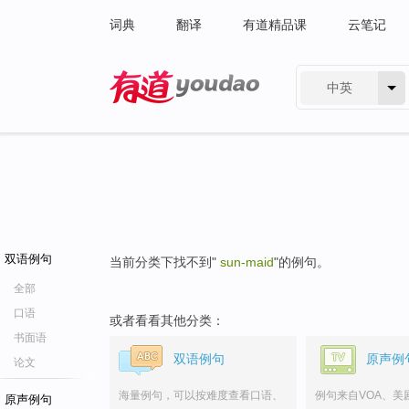
词典
翻译
有道精品课
云笔记
中英
有道 - 网易旗下搜索
双语例句
当前分类下找不到"
sun-maid
"的例句。
全部
口语
或者看看其他分类：
书面语
双语例句
原声例
论文
海量例句，可以按难度查看口语、
例句来自VOA、美
原声例句