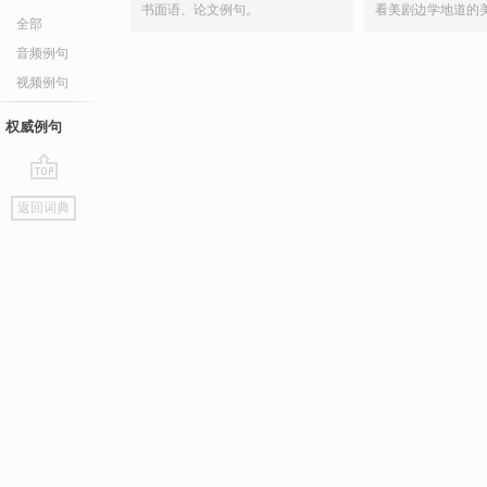
书面语、论文例句。
看美剧边学地道的
全部
音频例句
视频例句
权威例句
go
返回词典
top