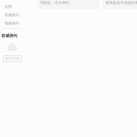
书面语、论文例句。
看美剧边学地道的
全部
音频例句
视频例句
权威例句
go
返回词典
top