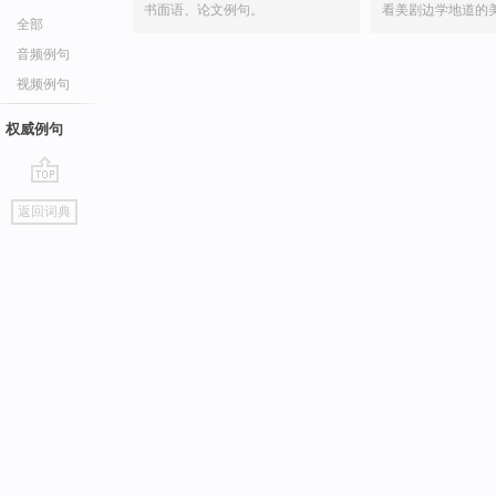
书面语、论文例句。
看美剧边学地道的
全部
音频例句
视频例句
权威例句
go
返回词典
top