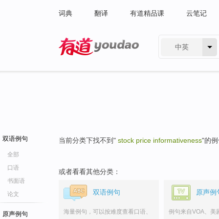
词典
翻译
有道精品课
云笔记
中英
有道 - 网易旗下搜索
双语例句
当前分类下找不到"
stock price informativeness
"的
全部
口语
或者看看其他分类：
书面语
双语例句
原声例
论文
海量例句，可以按难度查看口语、
例句来自VOA、美
原声例句