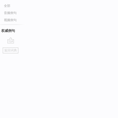
全部
音频例句
视频例句
权威例句
go
返回词典
top