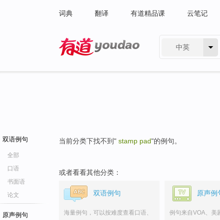
词典
翻译
有道精品课
云笔记
中英
有道 - 网易旗下搜索
双语例句
当前分类下找不到"
stamp pad
"的例句。
全部
口语
或者看看其他分类：
书面语
双语例句
原声例
论文
海量例句，可以按难度查看口语、
例句来自VOA、美
原声例句