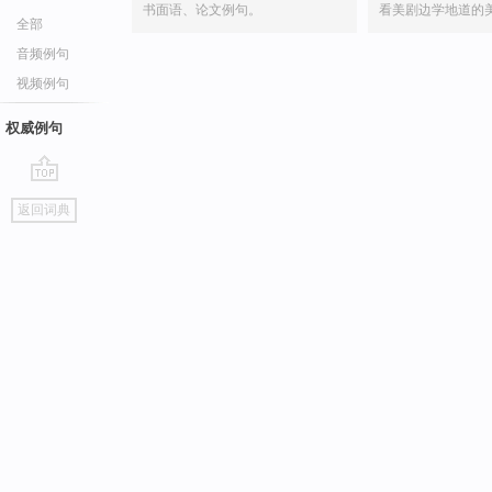
书面语、论文例句。
看美剧边学地道的
全部
音频例句
视频例句
权威例句
go
返回词典
top