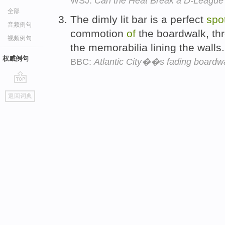
WSJ:
Can the Heat Break a D-League
全部
The dimly lit bar is a perfect
spo
音频例句
commotion
of
the boardwalk, th
视频例句
the memorabilia lining the walls
权威例句
BBC:
Atlantic City��s fading boardw
go
返回词典
top