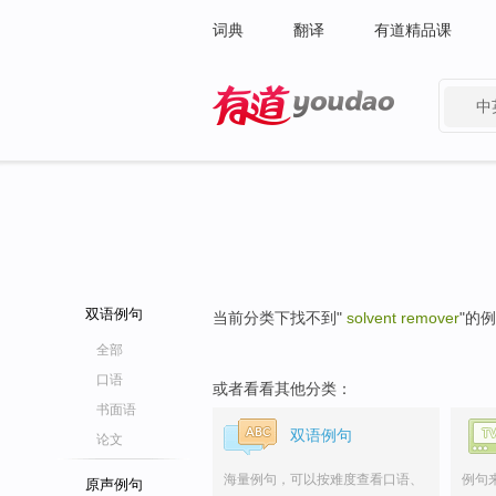
词典
翻译
有道精品课
中
有道 - 网易旗下搜索
双语例句
当前分类下找不到"
solvent remover
"的
全部
口语
或者看看其他分类：
书面语
双语例句
论文
海量例句，可以按难度查看口语、
例句
原声例句