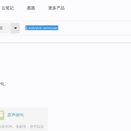
云笔记
惠惠
更多产品
英
例句。
原声例句
来自VOA、美剧等，您可以边