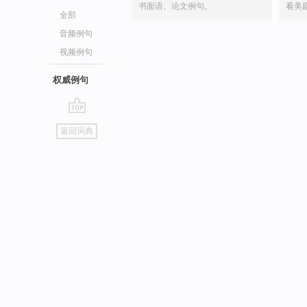
书面语、论文例句。
看美
全部
音频例句
视频例句
权威例句
go
返回词典
top