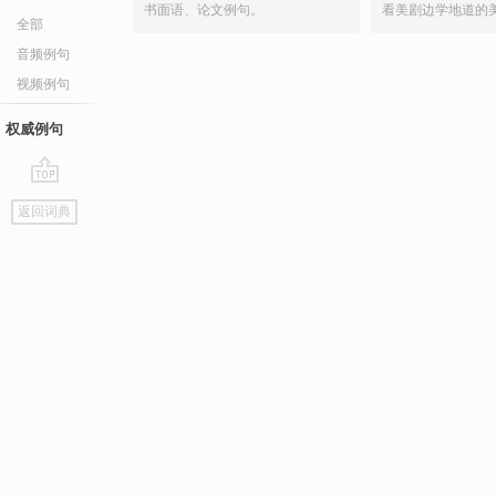
书面语、论文例句。
看美剧边学地道的
全部
音频例句
视频例句
权威例句
go
返回词典
top