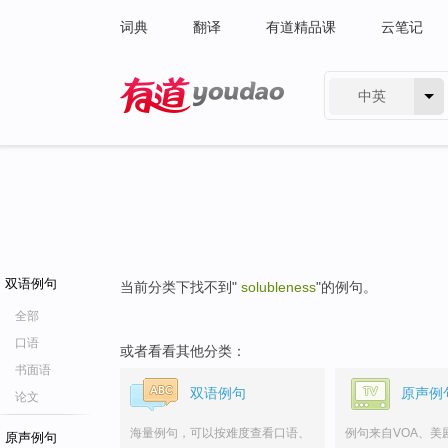
词典
翻译
有道精品课
云笔记
中英
有道 - 网易旗下搜索
双语例句
当前分类下找不到"
solubleness
"的例句。
全部
口语
或者看看其他分类：
书面语
双语例句
原声例
论文
海量例句，可以按难度查看口语、
例句来自VOA、美
原声例句