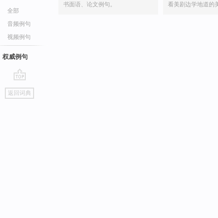
书面语、论文例句。
看美剧边学地道的
全部
音频例句
视频例句
权威例句
go
返回词典
top