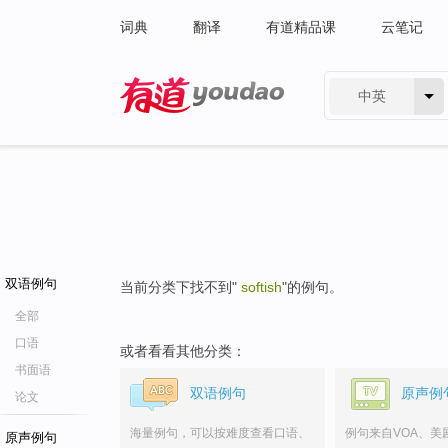
词典
翻译
有道精品课
云笔记
中英
有道 - 网易旗下搜索
双语例句
当前分类下找不到"
softish
"的例句。
全部
口语
或者看看其他分类：
书面语
双语例句
原声例
论文
海量例句，可以按难度查看口语、
例句来自VOA、美
原声例句