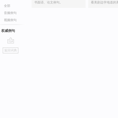
书面语、论文例句。
看美剧边学地道的
全部
音频例句
视频例句
权威例句
go
返回词典
top