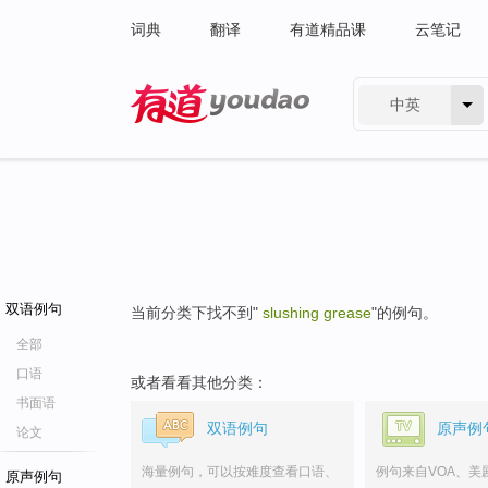
词典
翻译
有道精品课
云笔记
中英
有道 - 网易旗下搜索
双语例句
当前分类下找不到"
slushing grease
"的例句。
全部
口语
或者看看其他分类：
书面语
双语例句
原声例
论文
海量例句，可以按难度查看口语、
例句来自VOA、美
原声例句