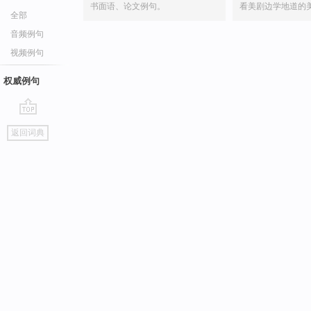
书面语、论文例句。
看美剧边学地道的
全部
音频例句
视频例句
权威例句
go
返回词典
top