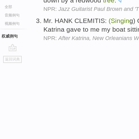
down by a redwood
tree
.
全部
NPR:
Jazz Guitarist Paul Brown and 'T
音频例句
Mr. HANK CLEMITIS:
(Singin
g)
视频例句
Katrina gave to me my boat sitt
权威例句
NPR:
After Katrina, New Orleanians 
go
返回词典
top