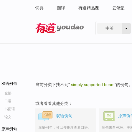
词典
翻译
有道精品课
云笔记
中英
有道 - 网易旗下搜索
双语例句
当前分类下找不到"
simply supported beam
"的例句
全部
口语
或者看看其他分类：
书面语
双语例句
原声例
论文
海量例句，可以按难度查看口语、
例句来自VOA、美
原声例句