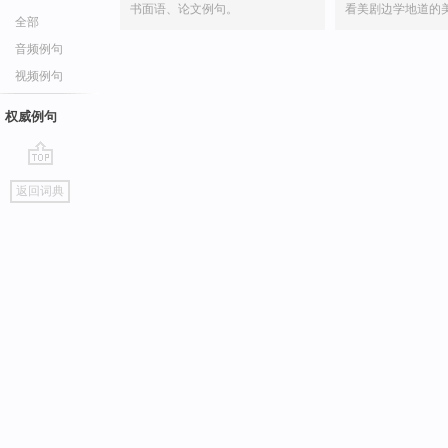
书面语、论文例句。
看美剧边学地道的
全部
音频例句
视频例句
权威例句
go
返回词典
top