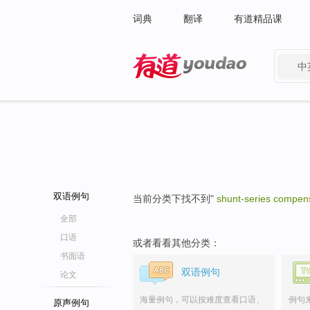
词典
翻译
有道精品课
中
有道 - 网易旗下搜索
双语例句
当前分类下找不到"
shunt-series compen
全部
口语
或者看看其他分类：
书面语
双语例句
论文
海量例句，可以按难度查看口语、
例句
原声例句