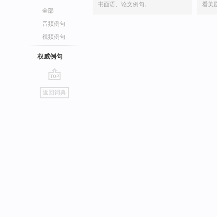
书面语、论文例句。
看美
全部
音频例句
视频例句
权威例句
go
返回词典
top