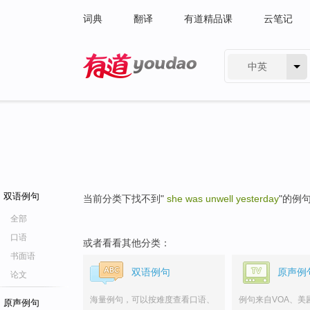
词典
翻译
有道精品课
云笔记
中英
有道 - 网易旗下搜索
双语例句
当前分类下找不到"
she was unwell yesterday
"的例
全部
口语
或者看看其他分类：
书面语
双语例句
原声例
论文
海量例句，可以按难度查看口语、
例句来自VOA、美
原声例句