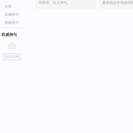
书面语、论文例句。
看美剧边学地道的
全部
音频例句
视频例句
权威例句
go
返回词典
top