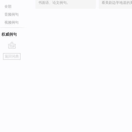
书面语、论文例句。
看美剧边学地道的
全部
音频例句
视频例句
权威例句
go
返回词典
top