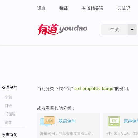
词典
翻译
有道精品课
云笔记
中英
有道 - 网易旗下搜索
双语例句
当前分类下找不到"
self-propelled barge
"的例句。
全部
口语
或者看看其他分类：
书面语
双语例句
原声例
论文
海量例句，可以按难度查看口语、
例句来自VOA、美
原声例句