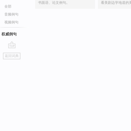
书面语、论文例句。
看美剧边学地道的
全部
音频例句
视频例句
权威例句
go
返回词典
top