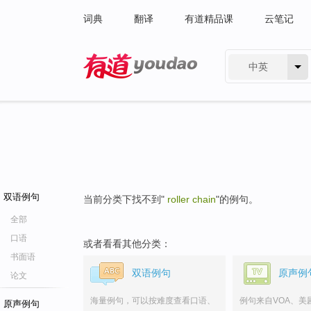
词典
翻译
有道精品课
云笔记
中英
有道 - 网易旗下搜索
双语例句
当前分类下找不到"
roller chain
"的例句。
全部
口语
或者看看其他分类：
书面语
双语例句
原声例
论文
海量例句，可以按难度查看口语、
例句来自VOA、美
原声例句