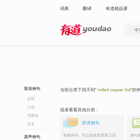
词典
翻译
有道精品课
中
有道 - 网易旗下搜索
双语例句
当前分类下找不到"
rolled copper foil
"的
全部
口语
或者看看其他分类：
书面语
双语例句
论文
海量例句，可以按难度查看口语、
例句
原声例句