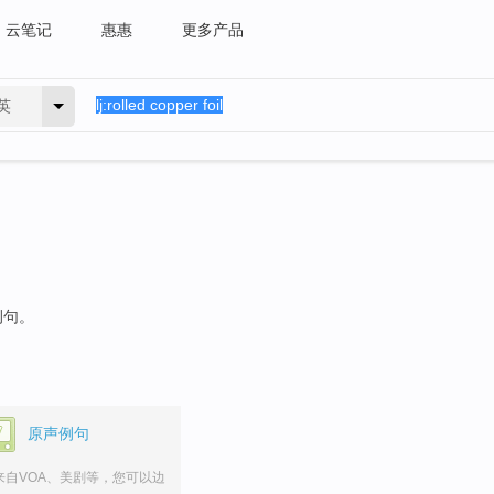
云笔记
惠惠
更多产品
英
例句。
原声例句
来自VOA、美剧等，您可以边