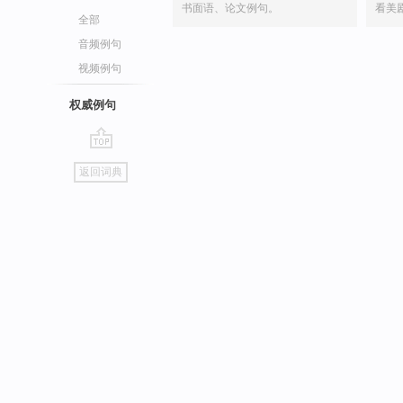
书面语、论文例句。
看美
全部
音频例句
视频例句
权威例句
go
返回词典
top