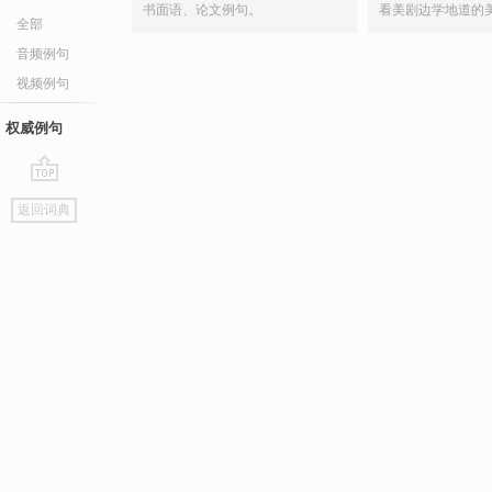
书面语、论文例句。
看美剧边学地道的
全部
音频例句
视频例句
权威例句
go
返回词典
top