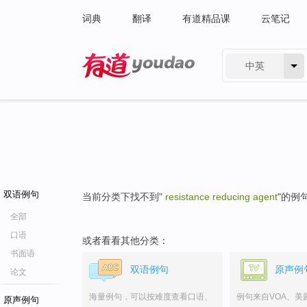
词典
翻译
有道精品课
云笔记
中英
有道 - 网易旗下搜索
双语例句
当前分类下找不到"
resistance reducing agent
"的例
全部
口语
或者看看其他分类：
书面语
双语例句
原声例
论文
海量例句，可以按难度查看口语、
例句来自VOA、美
原声例句