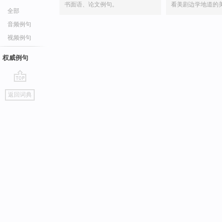
书面语、论文例句。
看美剧边学地道的
全部
音频例句
视频例句
权威例句
go
返回词典
top