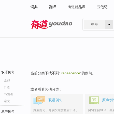
词典
翻译
有道精品课
云笔记
中英
有道 - 网易旗下搜索
双语例句
当前分类下找不到"
renascence
"的例句。
全部
口语
或者看看其他分类：
书面语
双语例句
原声例
论文
海量例句，可以按难度查看口语、
例句来自VOA、美
原声例句