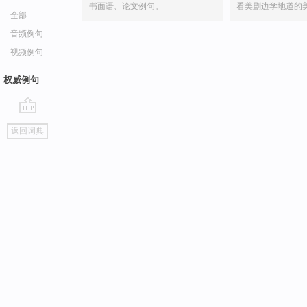
书面语、论文例句。
看美剧边学地道的
全部
音频例句
视频例句
权威例句
go
返回词典
top