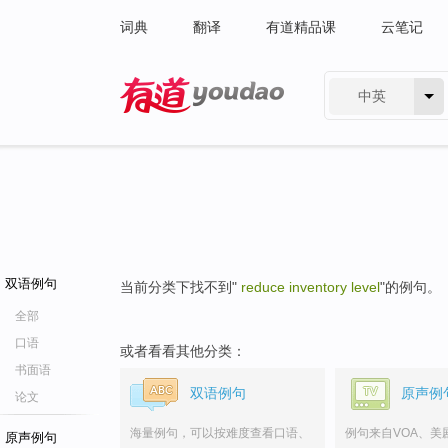
词典
翻译
有道精品课
云笔记
中英
有道 - 网易旗下搜索
双语例句
当前分类下找不到"
reduce inventory level
"的例句。
全部
口语
或者看看其他分类：
书面语
双语例句
原声例
论文
海量例句，可以按难度查看口语、
例句来自VOA、美
原声例句