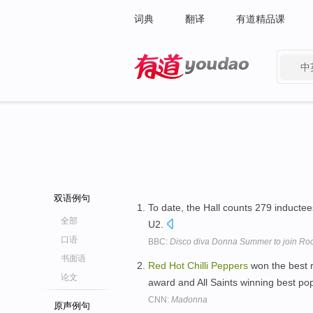
词典
翻译
有道精品课
中
有道 - 网易旗下搜索
双语例句
To date, the Hall counts 279 inductees
全部
U2.
口语
BBC:
Disco diva Donna Summer to join Roc
书面语
Red
Hot
Chilli
Peppers
won the best r
论文
award and All Saints winning best p
CNN:
Madonna
原声例句