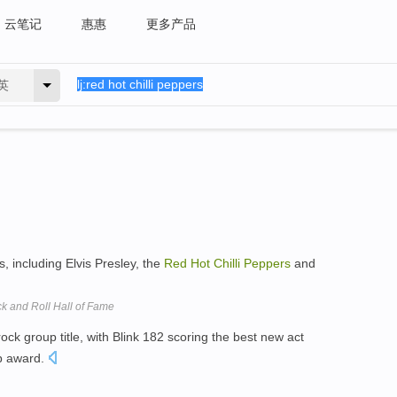
云笔记
惠惠
更多产品
英
, including Elvis Presley, the
Red
Hot
Chilli
Peppers
and
k and Roll Hall of Fame
ock group title, with Blink 182 scoring the best new act
op award.