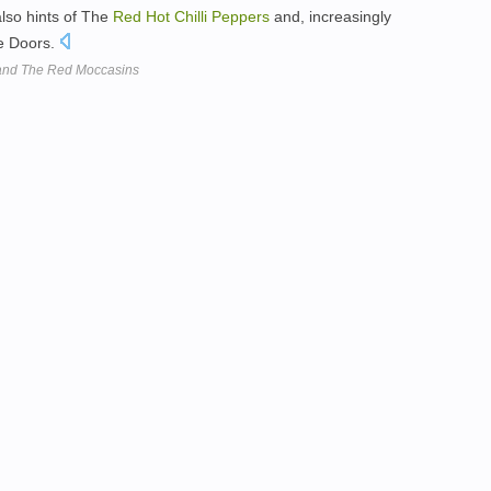
also hints of The
Red
Hot
Chilli
Peppers
and, increasingly
he Doors.
band The Red Moccasins