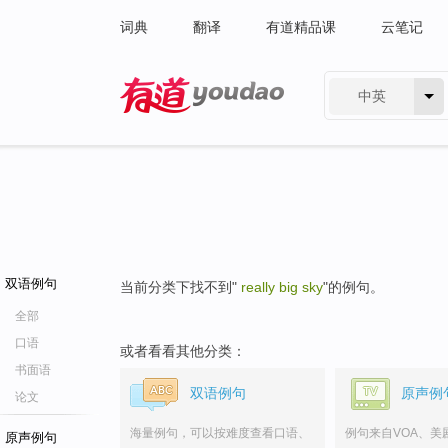
词典
翻译
有道精品课
云笔记
中英
有道 - 网易旗下搜索
双语例句
当前分类下找不到"
really big sky
"的例句。
全部
口语
或者看看其他分类：
书面语
双语例句
原声例
论文
海量例句，可以按难度查看口语、
例句来自VOA、美
原声例句