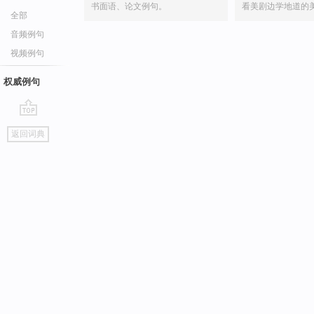
书面语、论文例句。
看美剧边学地道的
全部
音频例句
视频例句
权威例句
go
返回词典
top