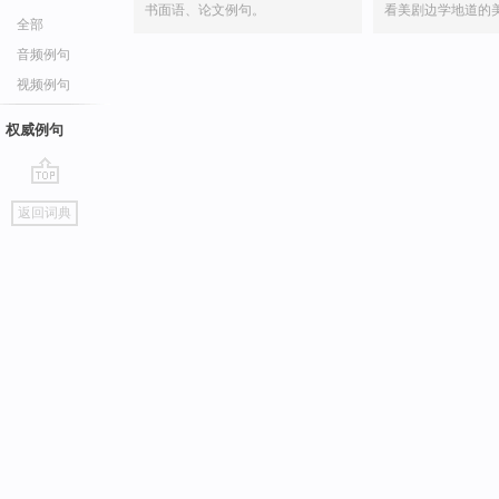
书面语、论文例句。
看美剧边学地道的
全部
音频例句
视频例句
权威例句
go
返回词典
top