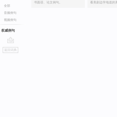
书面语、论文例句。
看美剧边学地道的
全部
音频例句
视频例句
权威例句
go
返回词典
top