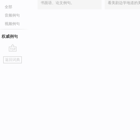
书面语、论文例句。
看美剧边学地道的
全部
音频例句
视频例句
权威例句
go
返回词典
top