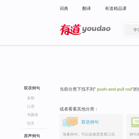
词典
翻译
有道精品课
中
有道 - 网易旗下搜索
双语例句
当前分类下找不到"
push-and-pull rod
"
全部
口语
或者看看其他分类：
书面语
双语例句
论文
海量例句，可以按难度查看口语、
例句
原声例句