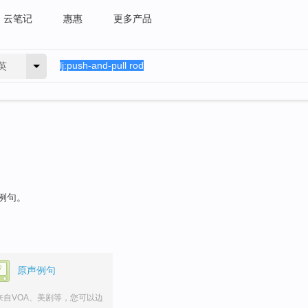
云笔记
惠惠
更多产品
英
的例句。
原声例句
来自VOA、美剧等，您可以边