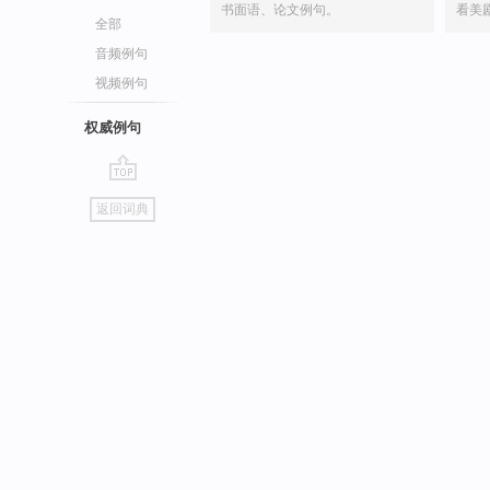
书面语、论文例句。
看美
全部
音频例句
视频例句
权威例句
go
返回词典
top