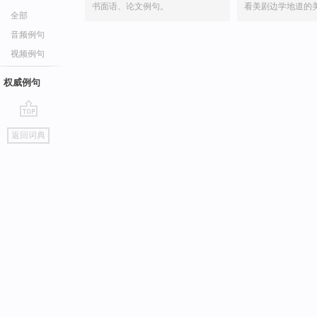
书面语、论文例句。
看美剧边学地道的
全部
音频例句
视频例句
权威例句
go
返回词典
top