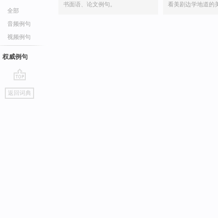
书面语、论文例句。
看美剧边学地道的
全部
音频例句
视频例句
权威例句
go
返回词典
top