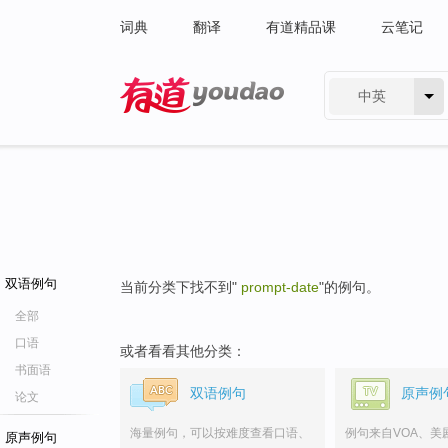
词典
翻译
有道精品课
云笔记
中英
有道 - 网易旗下搜索
双语例句
当前分类下找不到"
prompt-date
"的例句。
全部
口语
或者看看其他分类：
书面语
双语例句
原声例
论文
海量例句，可以按难度查看口语、
例句来自VOA、美
原声例句