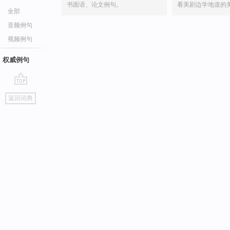
书面语、论文例句。
看美剧边学地道的
全部
音频例句
视频例句
权威例句
go
返回词典
top