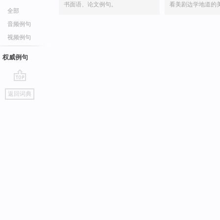
书面语、论文例句。
看美剧边学地道的
全部
音频例句
视频例句
权威例句
go
返回词典
top