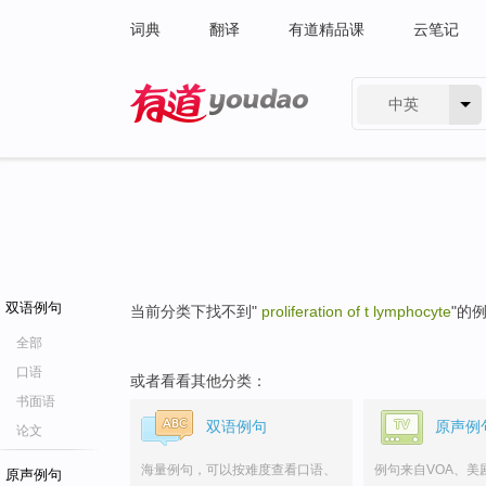
词典
翻译
有道精品课
云笔记
中英
有道 - 网易旗下搜索
双语例句
当前分类下找不到"
proliferation of t lymphocyte
"的
全部
口语
或者看看其他分类：
书面语
双语例句
原声例
论文
海量例句，可以按难度查看口语、
例句来自VOA、美
原声例句