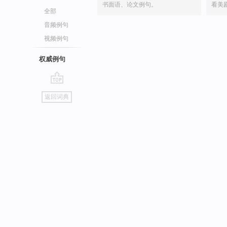
书面语、论文例句。
看美
全部
音频例句
视频例句
权威例句
go
返回词典
top