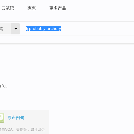
云笔记
惠惠
更多产品
英
例句。
原声例句
来自VOA、美剧等，您可以边