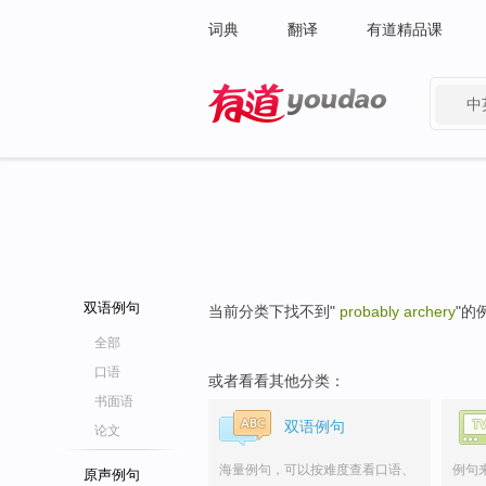
词典
翻译
有道精品课
中
有道 - 网易旗下搜索
双语例句
当前分类下找不到"
probably archery
"的
全部
口语
或者看看其他分类：
书面语
双语例句
论文
海量例句，可以按难度查看口语、
例句
原声例句