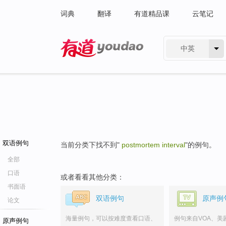
词典
翻译
有道精品课
云笔记
中英
有道 - 网易旗下搜索
双语例句
当前分类下找不到"
postmortem interval
"的例句。
全部
口语
或者看看其他分类：
书面语
双语例句
原声例
论文
海量例句，可以按难度查看口语、
例句来自VOA、美
原声例句