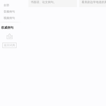
书面语、论文例句。
看美剧边学地道的
全部
音频例句
视频例句
权威例句
go
返回词典
top